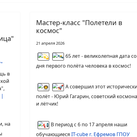
Мастер-класс "Полетели в
космос"
ица"
21 апреля 2026
65 лет - великолепная дата со
Т"
дня первого полёта человека в космос!
щь в
ской
А совершил этот историческ
",
 |
полёт - Юрий Гагарин, советский космон
и лётчик!
, на
В период с 6 по 17 апреля наши
ы
обучающиеся
IT-cube г. Ефремов ГПОУ