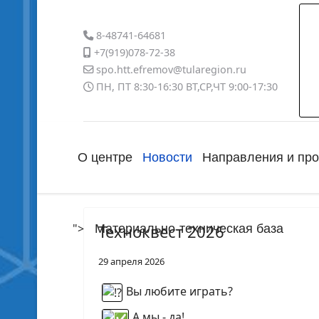
8-48741-64681
+7(919)078-72-38
spo.htt.efremov@tularegion.ru
ПН, ПТ 8:30-16:30 ВТ,СР,ЧТ 9:00-17:30
О центре
Новости
Направления и пр
">
Техноквест 2026
Материально-техническая база
29 апреля 2026
Вы любите играть?
А мы - да!