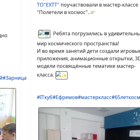
ТО"ЕХТТ"
поучаствовали в мастер-классе
"Полетели в космос".🪐
Ребята погрузились в удивительн
дно
мир космического пространства!
И во время занятий дети создали игровы
приложения, анимационные открытки, 3
модели посвящённые тематике мастер-
класса.
й
#Зарница
#ITкуб
#Ефремов
#мастеркласс
#65леткос