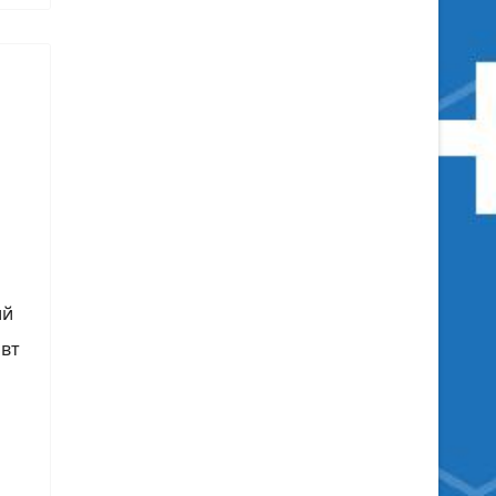
ий
авт