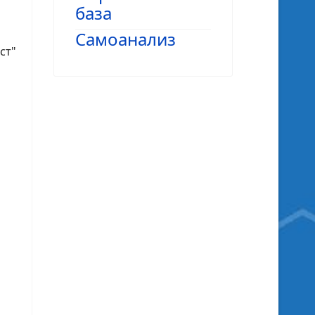
база
Самоанализ
ст"