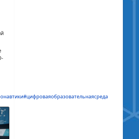
ый
е
D-
монавтики
#цифроваяобразовательнаясреда