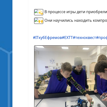
В процессе игры дети приобрели
Они научились находить компро
#ITкубЕфремов
#ЕХТТ
#техноквест
#про